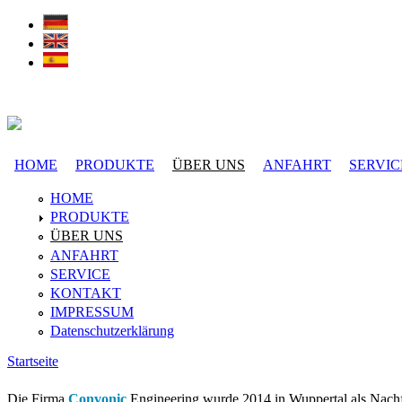
Direkt zum Inhalt
HOME
PRODUKTE
ÜBER UNS
ANFAHRT
SERVIC
Hauptmenü
HOME
PRODUKTE
ÜBER UNS
ANFAHRT
SERVICE
KONTAKT
IMPRESSUM
Datenschutzerklärung
Startseite
Sie sind hier
Die Firma
Convonic
Engineering wurde 2014 in Wuppertal als Nach