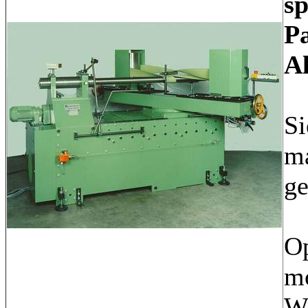
sp
P
Al
Si
ma
ge
Op
mo
Wi