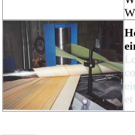
Wi
He
e
Lo
co
ei
et