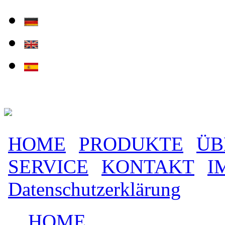
Direkt zum Inhalt
HOME
PRODUKTE
ÜB
Hauptmenü
SERVICE
KONTAKT
I
Datenschutzerklärung
HOME