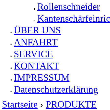
Rollenschneider
Kantenschärfeinri
ÜBER UNS
ANFAHRT
SERVICE
KONTAKT
IMPRESSUM
Datenschutzerklärung
Startseite
›
PRODUKTE
Sie sind hier