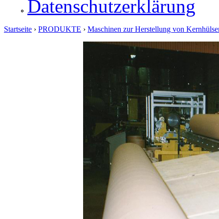
Datenschutzerklärung
Startseite
›
PRODUKTE
›
Maschinen zur Herstellung von Kernhülse
Sie sind hier