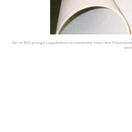
Der im Bild gezeigte Längsförderer ist ummittelbar hinter dem Schneidwerk
autom